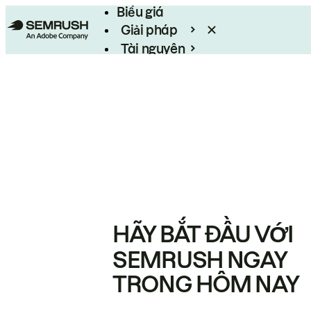
Biểu giá
Giải pháp
Tài nguyên
Enterprise
HÃY BẮT ĐẦU VỚI
SEMRUSH NGAY
TRONG HÔM NAY