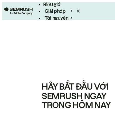
Biểu giá
Giải pháp
Tài nguyên
Enterprise
HÃY BẮT ĐẦU VỚI
SEMRUSH NGAY
TRONG HÔM NAY