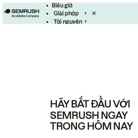
Biểu giá
Giải pháp
Tài nguyên
Enterprise
HÃY BẮT ĐẦU VỚI
SEMRUSH NGAY
TRONG HÔM NAY