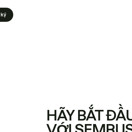
 ký
HÃY BẮT ĐẦ
VỚI SEMRU