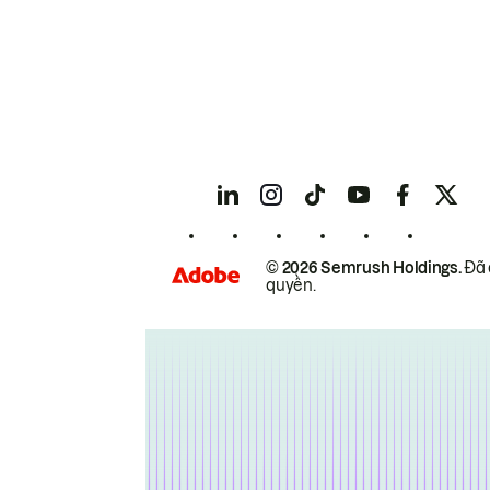
© 2026 Semrush Holdings.
Đã 
quyền.