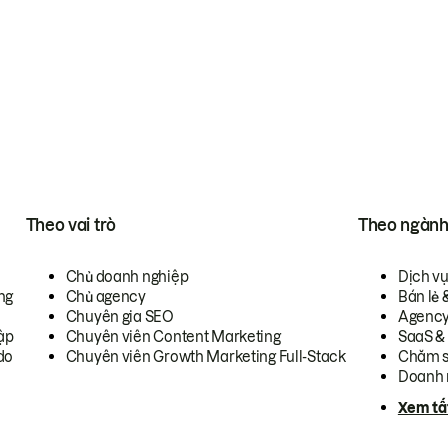
Theo vai trò
Theo ngàn
Chủ doanh nghiệp
Dịch v
ng
Chủ agency
Bán lẻ 
Chuyên gia SEO
Agenc
ập
Chuyên viên Content Marketing
SaaS &
do
Chuyên viên Growth Marketing Full-Stack
Chăm s
Doanh 
Xem tấ