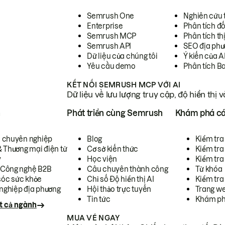
Semrush One
Nghiên cứu 
Enterprise
Phân tích đố
Semrush MCP
Phân tích th
Semrush API
SEO địa phư
Dữ liệu của chúng tôi
Ý kiến của A
Yêu cầu demo
Phân tích B
KẾT NỐI SEMRUSH MCP VỚI AI
Dữ liệu về lưu lượng truy cập, độ hiển thị 
h
Phát triển cùng Semrush
Khám phá cá
ụ chuyên nghiệp
Blog
Kiểm tra 
& Thương mại điện tử
Cơ sở kiến thức
Kiểm tra
y
Học viện
Kiểm tra
 Công nghệ B2B
Câu chuyên thành công
Từ khóa
óc sức khỏe
Chỉ số Độ hiển thị AI
Kiểm tra
nghiệp địa phương
Hội thảo trực tuyến
Trang we
Tin tức
Khám ph
t cả ngành
MUA VÉ NGAY