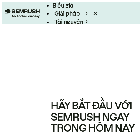
Biểu giá
Giải pháp
Tài nguyên
Enterprise
HÃY BẮT ĐẦU VỚI
SEMRUSH NGAY
TRONG HÔM NAY