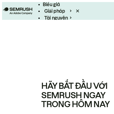
Biểu giá
Giải pháp
Tài nguyên
Enterprise
HÃY BẮT ĐẦU VỚI
SEMRUSH NGAY
TRONG HÔM NAY