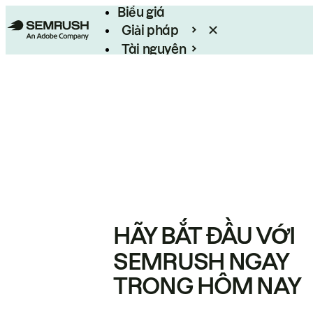
Biểu giá
Giải pháp
Tài nguyên
Enterprise
HÃY BẮT ĐẦU VỚI
SEMRUSH NGAY
TRONG HÔM NAY