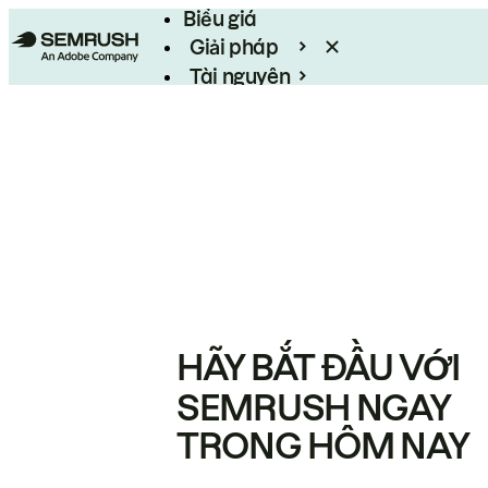
Biểu giá
Giải pháp
Tài nguyên
Enterprise
HÃY BẮT ĐẦU VỚI
SEMRUSH NGAY
TRONG HÔM NAY