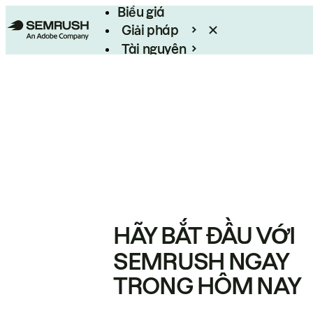
Biểu giá
Giải pháp
Tài nguyên
Enterprise
HÃY BẮT ĐẦU VỚI
SEMRUSH NGAY
TRONG HÔM NAY