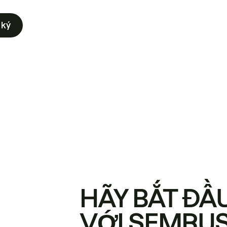
 ký
HÃY BẮT ĐẦ
VỚI SEMRU