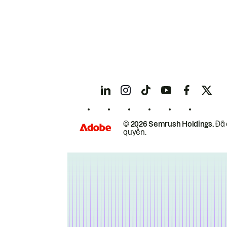
© 2026 Semrush Holdings.
Đã 
quyền.