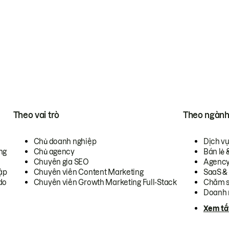
Theo vai trò
Theo ngàn
Chủ doanh nghiệp
Dịch v
ng
Chủ agency
Bán lẻ 
Chuyên gia SEO
Agenc
ập
Chuyên viên Content Marketing
SaaS &
do
Chuyên viên Growth Marketing Full-Stack
Chăm s
Doanh 
Xem tấ