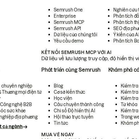
Semrush One
Nghiên cứu 
Enterprise
Phân tích đố
Semrush MCP
Phân tích th
Semrush API
SEO địa phư
Dữ liệu của chúng tôi
Ý kiến của A
Yêu cầu demo
Phân tích B
KẾT NỐI SEMRUSH MCP VỚI AI
Dữ liệu về lưu lượng truy cập, độ hiển thị 
h
Phát triển cùng Semrush
Khám phá cá
ụ chuyên nghiệp
Blog
Kiểm tra 
& Thương mại điện tử
Cơ sở kiến thức
Kiểm tra
y
Học viện
Kiểm tra
 Công nghệ B2B
Câu chuyên thành công
Từ khóa
óc sức khỏe
Chỉ số Độ hiển thị AI
Kiểm tra
nghiệp địa phương
Hội thảo trực tuyến
Trang we
Tin tức
Khám ph
t cả ngành
MUA VÉ NGAY