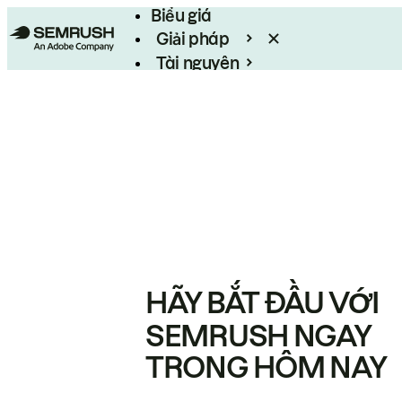
Biểu giá
Giải pháp
Tài nguyên
Enterprise
HÃY BẮT ĐẦU VỚI
SEMRUSH NGAY
TRONG HÔM NAY