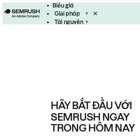
Biểu giá
Giải pháp
Tài nguyên
Enterprise
HÃY BẮT ĐẦU VỚI
SEMRUSH NGAY
TRONG HÔM NAY