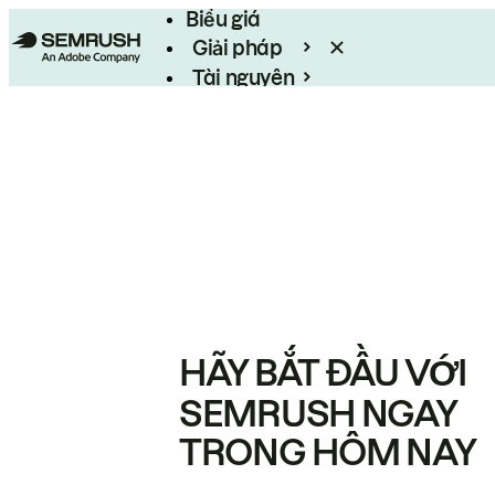
Biểu giá
Giải pháp
Tài nguyên
Enterprise
HÃY BẮT ĐẦU VỚI
SEMRUSH NGAY
TRONG HÔM NAY