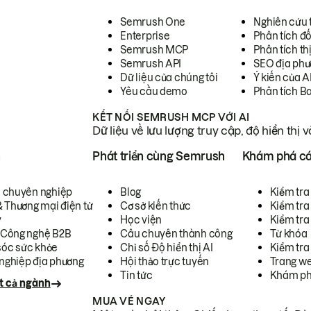
Semrush One
Nghiên cứu 
Enterprise
Phân tích đố
Semrush MCP
Phân tích th
Semrush API
SEO địa phư
Dữ liệu của chúng tôi
Ý kiến của A
Yêu cầu demo
Phân tích B
KẾT NỐI SEMRUSH MCP VỚI AI
Dữ liệu về lưu lượng truy cập, độ hiển thị 
h
Phát triển cùng Semrush
Khám phá cá
ụ chuyên nghiệp
Blog
Kiểm tra 
& Thương mại điện tử
Cơ sở kiến thức
Kiểm tra
y
Học viện
Kiểm tra
 Công nghệ B2B
Câu chuyên thành công
Từ khóa
óc sức khỏe
Chỉ số Độ hiển thị AI
Kiểm tra
nghiệp địa phương
Hội thảo trực tuyến
Trang we
Tin tức
Khám ph
t cả ngành
MUA VÉ NGAY