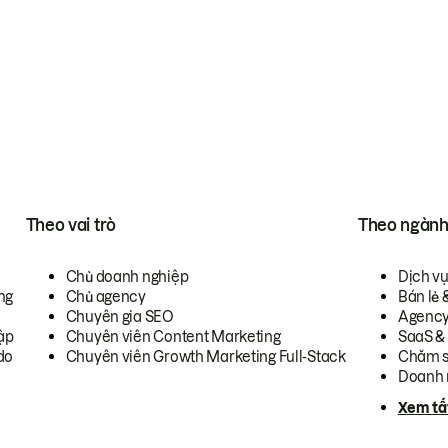
Theo vai trò
Theo ngàn
Chủ doanh nghiệp
Dịch v
ng
Chủ agency
Bán lẻ 
Chuyên gia SEO
Agenc
ập
Chuyên viên Content Marketing
SaaS &
do
Chuyên viên Growth Marketing Full-Stack
Chăm s
Doanh 
Xem tấ