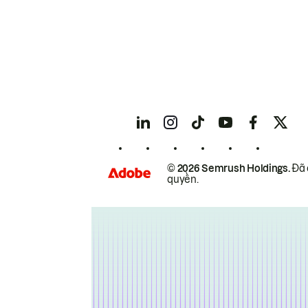
© 2026 Semrush Holdings.
Đã 
quyền.