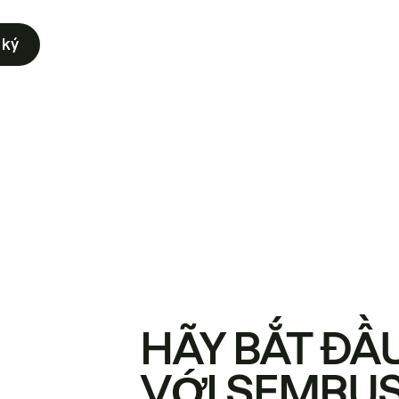
 ký
HÃY BẮT ĐẦ
VỚI SEMRU