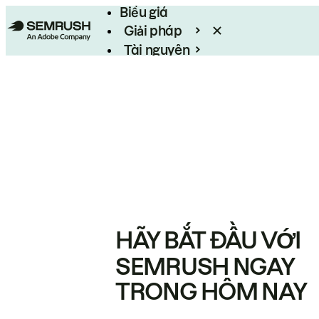
Biểu giá
Giải pháp
Tài nguyên
Enterprise
HÃY BẮT ĐẦU VỚI
SEMRUSH NGAY
TRONG HÔM NAY