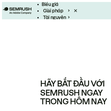
Biểu giá
Giải pháp
Tài nguyên
Enterprise
HÃY BẮT ĐẦU VỚI
SEMRUSH NGAY
TRONG HÔM NAY