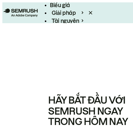
Biểu giá
Giải pháp
Tài nguyên
Enterprise
HÃY BẮT ĐẦU VỚI
SEMRUSH NGAY
TRONG HÔM NAY