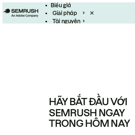
Biểu giá
Giải pháp
Tài nguyên
Enterprise
HÃY BẮT ĐẦU VỚI
SEMRUSH NGAY
TRONG HÔM NAY