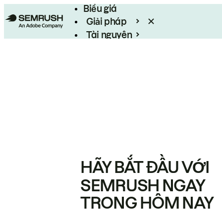
Biểu giá
Giải pháp
Tài nguyên
Enterprise
HÃY BẮT ĐẦU VỚI
SEMRUSH NGAY
TRONG HÔM NAY