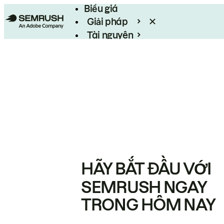
Biểu giá
Giải pháp
Tài nguyên
Enterprise
HÃY BẮT ĐẦU VỚI
SEMRUSH NGAY
TRONG HÔM NAY