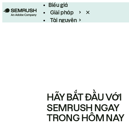
Biểu giá
Giải pháp
Tài nguyên
Enterprise
HÃY BẮT ĐẦU VỚI
SEMRUSH NGAY
TRONG HÔM NAY