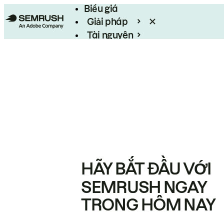
Biểu giá
Giải pháp
Tài nguyên
Enterprise
HÃY BẮT ĐẦU VỚI
SEMRUSH NGAY
TRONG HÔM NAY