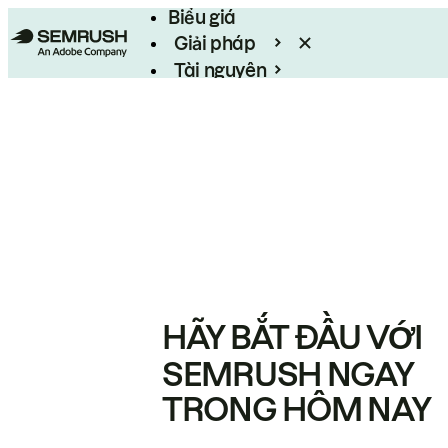
Biểu giá
Giải pháp
Tài nguyên
Enterprise
HÃY BẮT ĐẦU VỚI
SEMRUSH NGAY
TRONG HÔM NAY