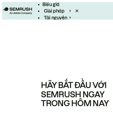
Biểu giá
Giải pháp
Tài nguyên
Enterprise
HÃY BẮT ĐẦU VỚI
SEMRUSH NGAY
TRONG HÔM NAY