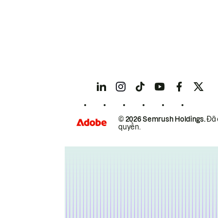
© 2026 Semrush Holdings.
Đã 
quyền.