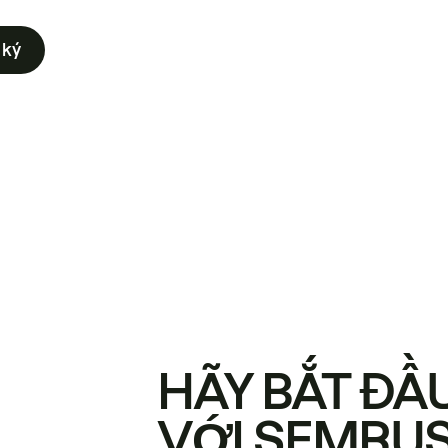
 ký
HÃY BẮT ĐẦ
VỚI SEMRU