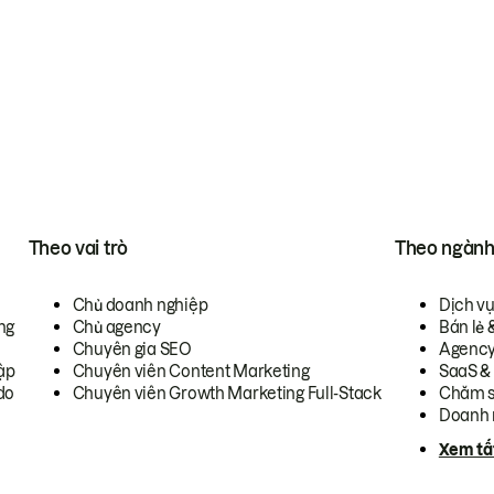
Theo vai trò
Theo ngàn
Chủ doanh nghiệp
Dịch v
ng
Chủ agency
Bán lẻ 
Chuyên gia SEO
Agenc
ập
Chuyên viên Content Marketing
SaaS &
do
Chuyên viên Growth Marketing Full-Stack
Chăm s
Doanh 
Xem tấ