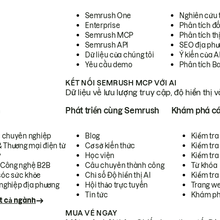
Semrush One
Nghiên cứu 
Enterprise
Phân tích đố
Semrush MCP
Phân tích th
Semrush API
SEO địa phư
Dữ liệu của chúng tôi
Ý kiến của A
Yêu cầu demo
Phân tích B
KẾT NỐI SEMRUSH MCP VỚI AI
Dữ liệu về lưu lượng truy cập, độ hiển thị 
h
Phát triển cùng Semrush
Khám phá cá
ụ chuyên nghiệp
Blog
Kiểm tra 
& Thương mại điện tử
Cơ sở kiến thức
Kiểm tra
y
Học viện
Kiểm tra
 Công nghệ B2B
Câu chuyên thành công
Từ khóa
óc sức khỏe
Chỉ số Độ hiển thị AI
Kiểm tra
nghiệp địa phương
Hội thảo trực tuyến
Trang we
Tin tức
Khám ph
t cả ngành
MUA VÉ NGAY