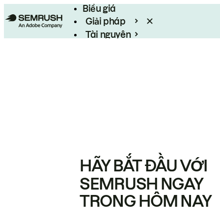
Biểu giá
Giải pháp
Tài nguyên
Enterprise
HÃY BẮT ĐẦU VỚI
SEMRUSH NGAY
TRONG HÔM NAY