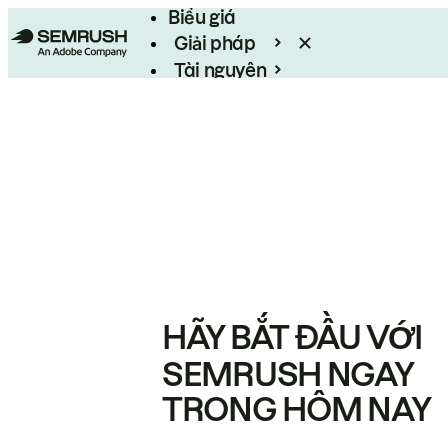
Biểu giá
Giải pháp
Tài nguyên
Enterprise
HÃY BẮT ĐẦU VỚI
SEMRUSH NGAY
TRONG HÔM NAY