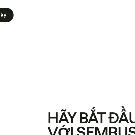
 ký
HÃY BẮT ĐẦ
VỚI SEMRU