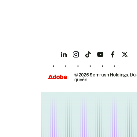
© 2026 Semrush Holdings.
Đã 
quyền.