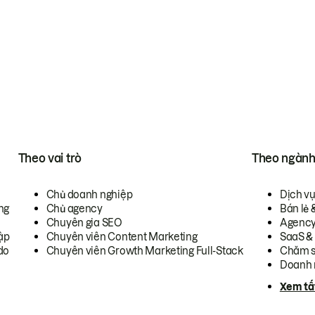
Theo vai trò
Theo ngàn
Chủ doanh nghiệp
Dịch v
ng
Chủ agency
Bán lẻ 
Chuyên gia SEO
Agenc
ập
Chuyên viên Content Marketing
SaaS &
do
Chuyên viên Growth Marketing Full-Stack
Chăm s
Doanh 
Xem tấ