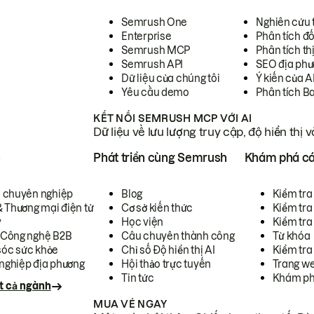
Semrush One
Nghiên cứu 
Enterprise
Phân tích đố
Semrush MCP
Phân tích th
Semrush API
SEO địa phư
Dữ liệu của chúng tôi
Ý kiến của A
Yêu cầu demo
Phân tích B
KẾT NỐI SEMRUSH MCP VỚI AI
Dữ liệu về lưu lượng truy cập, độ hiển thị 
h
Phát triển cùng Semrush
Khám phá cá
ụ chuyên nghiệp
Blog
Kiểm tra 
& Thương mại điện tử
Cơ sở kiến thức
Kiểm tra
y
Học viện
Kiểm tra
 Công nghệ B2B
Câu chuyên thành công
Từ khóa
óc sức khỏe
Chỉ số Độ hiển thị AI
Kiểm tra
nghiệp địa phương
Hội thảo trực tuyến
Trang we
Tin tức
Khám ph
t cả ngành
MUA VÉ NGAY