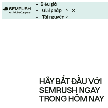
Biểu giá
Giải pháp
Tài nguyên
Enterprise
HÃY BẮT ĐẦU VỚI
SEMRUSH NGAY
TRONG HÔM NAY