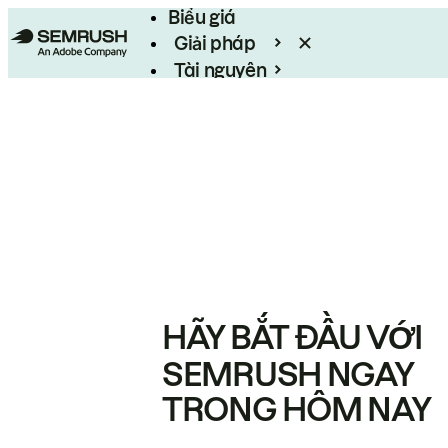
Biểu giá
Giải pháp
Tài nguyên
Enterprise
HÃY BẮT ĐẦU VỚI
SEMRUSH NGAY
TRONG HÔM NAY