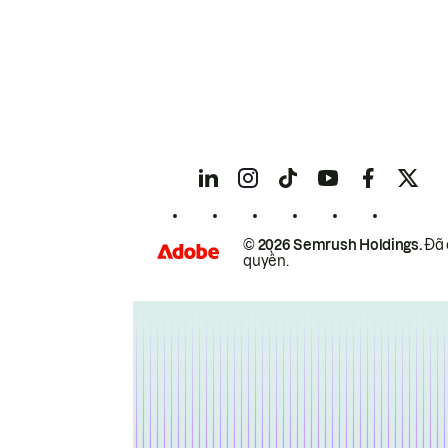
© 2026 Semrush Holdings.
Đã 
quyền.