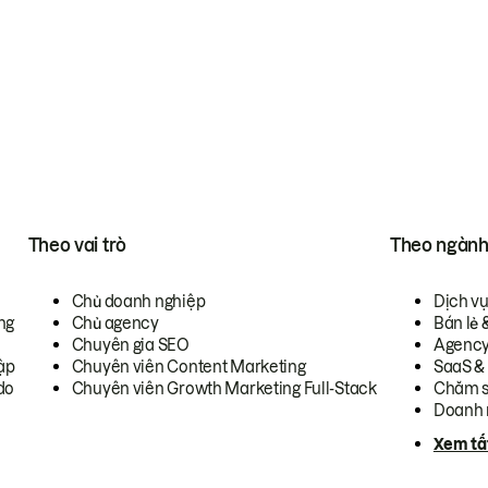
Theo vai trò
Theo ngàn
Chủ doanh nghiệp
Dịch v
ng
Chủ agency
Bán lẻ 
Chuyên gia SEO
Agenc
ập
Chuyên viên Content Marketing
SaaS &
do
Chuyên viên Growth Marketing Full-Stack
Chăm s
Doanh 
Xem tấ