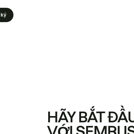
 ký
HÃY BẮT ĐẦ
VỚI SEMRU