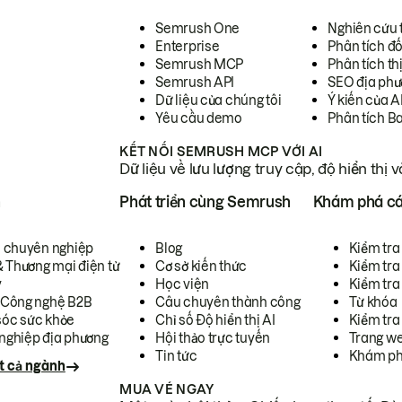
Semrush One
Nghiên cứu 
Enterprise
Phân tích đố
Semrush MCP
Phân tích th
Semrush API
SEO địa phư
Dữ liệu của chúng tôi
Ý kiến của A
Yêu cầu demo
Phân tích B
KẾT NỐI SEMRUSH MCP VỚI AI
Dữ liệu về lưu lượng truy cập, độ hiển thị 
h
Phát triển cùng Semrush
Khám phá cá
ụ chuyên nghiệp
Blog
Kiểm tra 
& Thương mại điện tử
Cơ sở kiến thức
Kiểm tra
y
Học viện
Kiểm tra
 Công nghệ B2B
Câu chuyên thành công
Từ khóa
óc sức khỏe
Chỉ số Độ hiển thị AI
Kiểm tra
nghiệp địa phương
Hội thảo trực tuyến
Trang we
Tin tức
Khám ph
t cả ngành
MUA VÉ NGAY