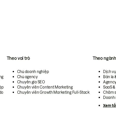
Theo vai trò
Theo ngàn
Chủ doanh nghiệp
Dịch v
ng
Chủ agency
Bán lẻ 
Chuyên gia SEO
Agenc
ập
Chuyên viên Content Marketing
SaaS &
do
Chuyên viên Growth Marketing Full-Stack
Chăm s
Doanh 
Xem tấ