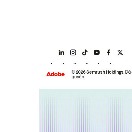
© 2026 Semrush Holdings.
Đã 
quyền.