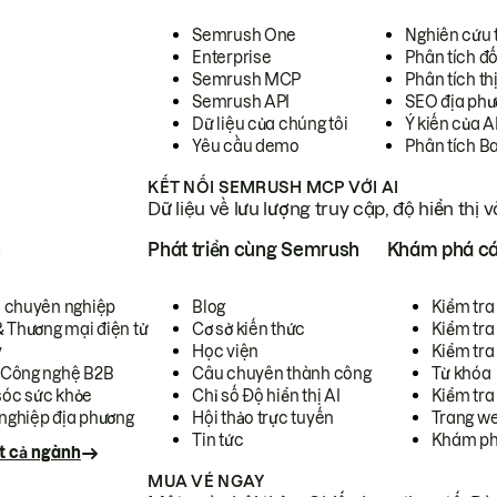
Semrush One
Nghiên cứu 
Enterprise
Phân tích đố
Semrush MCP
Phân tích th
Semrush API
SEO địa phư
Dữ liệu của chúng tôi
Ý kiến của A
Yêu cầu demo
Phân tích B
KẾT NỐI SEMRUSH MCP VỚI AI
Dữ liệu về lưu lượng truy cập, độ hiển thị 
h
Phát triển cùng Semrush
Khám phá cá
ụ chuyên nghiệp
Blog
Kiểm tra 
& Thương mại điện tử
Cơ sở kiến thức
Kiểm tra
y
Học viện
Kiểm tra
 Công nghệ B2B
Câu chuyên thành công
Từ khóa
óc sức khỏe
Chỉ số Độ hiển thị AI
Kiểm tra
nghiệp địa phương
Hội thảo trực tuyến
Trang we
Tin tức
Khám ph
t cả ngành
MUA VÉ NGAY