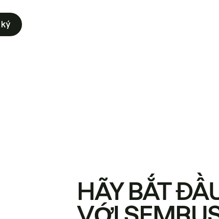
 ký
HÃY BẮT ĐẦ
VỚI SEMRU