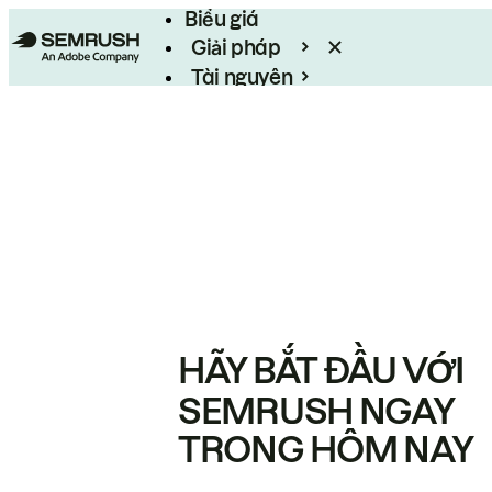
Biểu giá
Giải pháp
Tài nguyên
Enterprise
HÃY BẮT ĐẦU VỚI
SEMRUSH NGAY
TRONG HÔM NAY