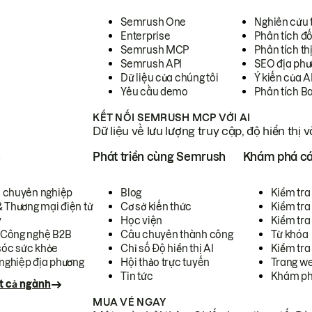
Semrush One
Nghiên cứu 
Enterprise
Phân tích đố
Semrush MCP
Phân tích th
Semrush API
SEO địa phư
Dữ liệu của chúng tôi
Ý kiến của A
Yêu cầu demo
Phân tích B
KẾT NỐI SEMRUSH MCP VỚI AI
Dữ liệu về lưu lượng truy cập, độ hiển thị 
h
Phát triển cùng Semrush
Khám phá cá
ụ chuyên nghiệp
Blog
Kiểm tra 
& Thương mại điện tử
Cơ sở kiến thức
Kiểm tra
y
Học viện
Kiểm tra
 Công nghệ B2B
Câu chuyên thành công
Từ khóa
óc sức khỏe
Chỉ số Độ hiển thị AI
Kiểm tra
nghiệp địa phương
Hội thảo trực tuyến
Trang we
Tin tức
Khám ph
t cả ngành
MUA VÉ NGAY