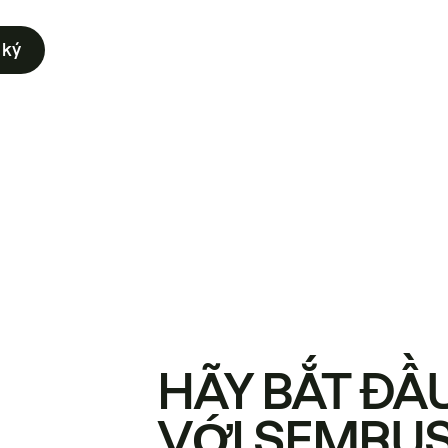
 ký
HÃY BẮT ĐẦ
VỚI SEMRU