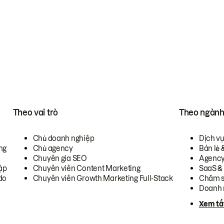
Theo vai trò
Theo ngàn
Chủ doanh nghiệp
Dịch v
ng
Chủ agency
Bán lẻ 
Chuyên gia SEO
Agenc
ập
Chuyên viên Content Marketing
SaaS &
do
Chuyên viên Growth Marketing Full-Stack
Chăm s
Doanh 
Xem tấ