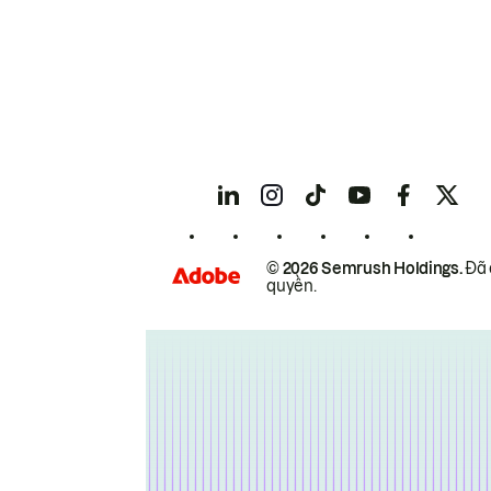
© 2026 Semrush Holdings.
Đã 
quyền.