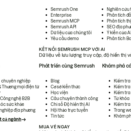
Semrush One
Nghiên cứu 
Enterprise
Phân tích đố
Semrush MCP
Phân tích th
Semrush API
SEO địa phư
Dữ liệu của chúng tôi
Ý kiến của A
Yêu cầu demo
Phân tích B
KẾT NỐI SEMRUSH MCP VỚI AI
Dữ liệu về lưu lượng truy cập, độ hiển thị 
h
Phát triển cùng Semrush
Khám phá cá
ụ chuyên nghiệp
Blog
Kiểm tra 
& Thương mại điện tử
Cơ sở kiến thức
Kiểm tra
y
Học viện
Kiểm tra
 Công nghệ B2B
Câu chuyên thành công
Từ khóa
óc sức khỏe
Chỉ số Độ hiển thị AI
Kiểm tra
nghiệp địa phương
Hội thảo trực tuyến
Trang we
Tin tức
Khám ph
t cả ngành
MUA VÉ NGAY