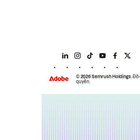
© 2026 Semrush Holdings.
Đã 
quyền.