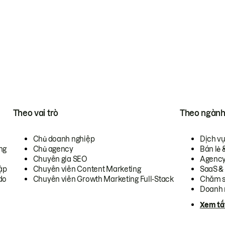
Theo vai trò
Theo ngàn
Chủ doanh nghiệp
Dịch v
ng
Chủ agency
Bán lẻ 
Chuyên gia SEO
Agenc
ập
Chuyên viên Content Marketing
SaaS &
do
Chuyên viên Growth Marketing Full-Stack
Chăm s
Doanh 
Xem tấ