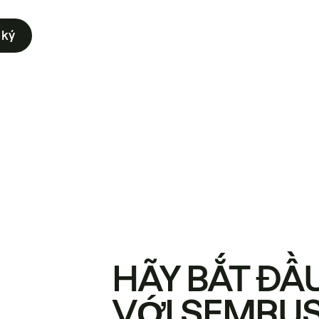
 ký
HÃY BẮT ĐẦ
VỚI SEMRU