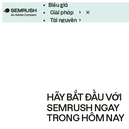
Biểu giá
Giải pháp
Tài nguyên
Enterprise
HÃY BẮT ĐẦU VỚI
SEMRUSH NGAY
TRONG HÔM NAY