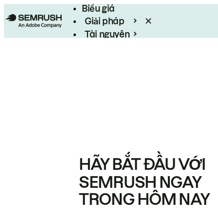
Biểu giá
Giải pháp
Tài nguyên
Enterprise
HÃY BẮT ĐẦU VỚI
SEMRUSH NGAY
TRONG HÔM NAY