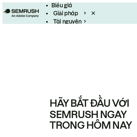
Biểu giá
Giải pháp
Tài nguyên
Enterprise
HÃY BẮT ĐẦU VỚI
SEMRUSH NGAY
TRONG HÔM NAY