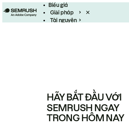
Biểu giá
Giải pháp
Tài nguyên
Enterprise
HÃY BẮT ĐẦU VỚI
SEMRUSH NGAY
TRONG HÔM NAY