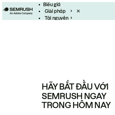
Biểu giá
Giải pháp
Tài nguyên
Enterprise
HÃY BẮT ĐẦU VỚI
SEMRUSH NGAY
TRONG HÔM NAY