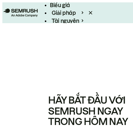
Biểu giá
Giải pháp
Tài nguyên
Enterprise
HÃY BẮT ĐẦU VỚI
SEMRUSH NGAY
TRONG HÔM NAY