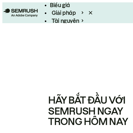
Biểu giá
Giải pháp
Tài nguyên
Enterprise
HÃY BẮT ĐẦU VỚI
SEMRUSH NGAY
TRONG HÔM NAY