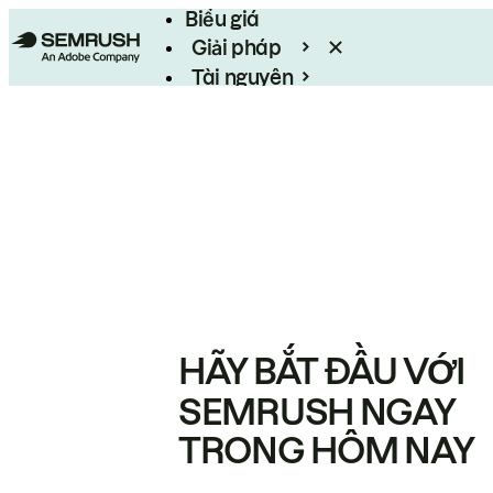
Biểu giá
Giải pháp
Tài nguyên
Enterprise
HÃY BẮT ĐẦU VỚI
SEMRUSH NGAY
TRONG HÔM NAY