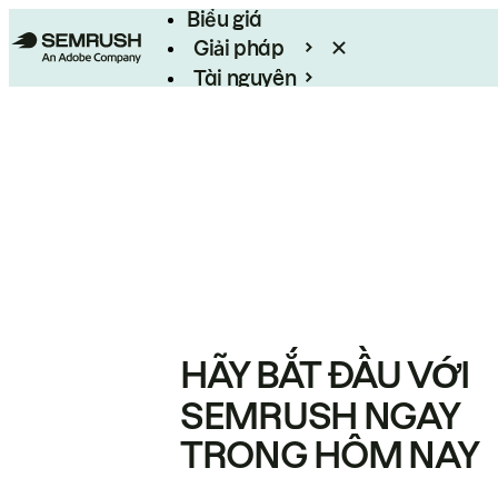
Biểu giá
Giải pháp
Tài nguyên
Enterprise
HÃY BẮT ĐẦU VỚI
SEMRUSH NGAY
TRONG HÔM NAY