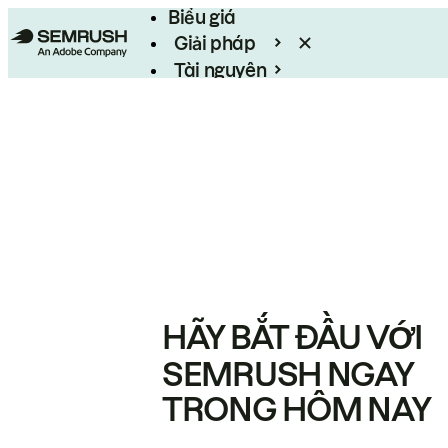
Biểu giá
Giải pháp
Tài nguyên
Enterprise
HÃY BẮT ĐẦU VỚI
SEMRUSH NGAY
TRONG HÔM NAY