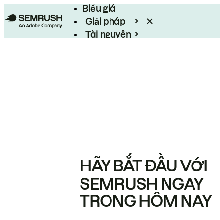
Biểu giá
Giải pháp
Tài nguyên
Enterprise
HÃY BẮT ĐẦU VỚI
SEMRUSH NGAY
TRONG HÔM NAY