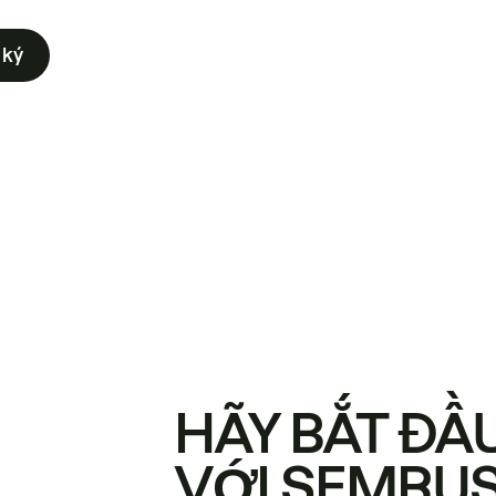
 ký
HÃY BẮT ĐẦ
VỚI SEMRU