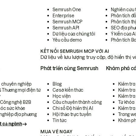
Semrush One
Nghiên cứu 
Enterprise
Phân tích đố
Semrush MCP
Phân tích th
Semrush API
SEO địa phư
Dữ liệu của chúng tôi
Ý kiến của A
Yêu cầu demo
Phân tích B
KẾT NỐI SEMRUSH MCP VỚI AI
Dữ liệu về lưu lượng truy cập, độ hiển thị 
h
Phát triển cùng Semrush
Khám phá cá
ụ chuyên nghiệp
Blog
Kiểm tra 
& Thương mại điện tử
Cơ sở kiến thức
Kiểm tra
y
Học viện
Kiểm tra
 Công nghệ B2B
Câu chuyên thành công
Từ khóa
óc sức khỏe
Chỉ số Độ hiển thị AI
Kiểm tra
nghiệp địa phương
Hội thảo trực tuyến
Trang we
Tin tức
Khám ph
t cả ngành
MUA VÉ NGAY