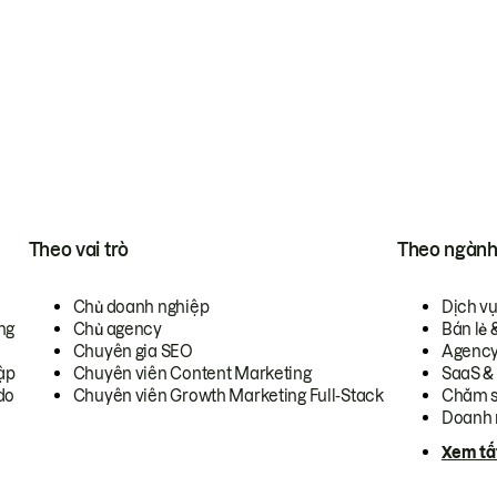
Theo vai trò
Theo ngàn
Chủ doanh nghiệp
Dịch v
ng
Chủ agency
Bán lẻ 
Chuyên gia SEO
Agenc
ập
Chuyên viên Content Marketing
SaaS &
do
Chuyên viên Growth Marketing Full-Stack
Chăm s
Doanh 
Xem tấ