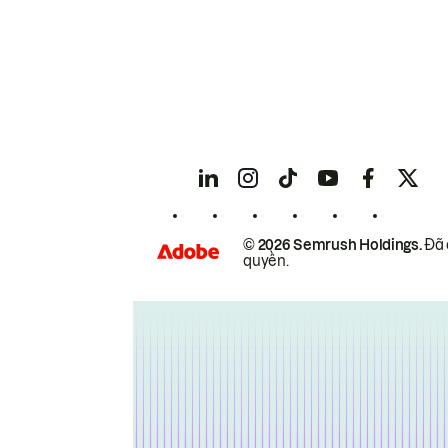
© 2026 Semrush Holdings.
Đã 
quyền.