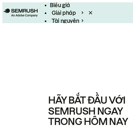
Biểu giá
Giải pháp
Tài nguyên
Enterprise
HÃY BẮT ĐẦU VỚI
SEMRUSH NGAY
TRONG HÔM NAY