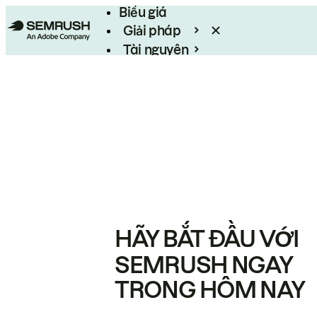
Biểu giá
Giải pháp
Tài nguyên
Enterprise
HÃY BẮT ĐẦU VỚI
SEMRUSH NGAY
TRONG HÔM NAY