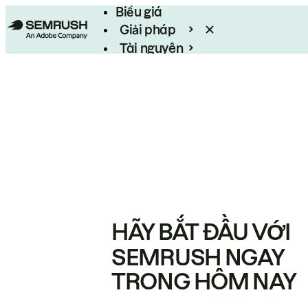
Biểu giá
Giải pháp
Tài nguyên
Enterprise
HÃY BẮT ĐẦU VỚI
SEMRUSH NGAY
TRONG HÔM NAY